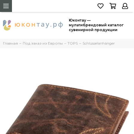
Юконтау —
мультибрендовый каталог
сувенирной продукции
Главная
Под заказ из Европы
TOPS
Schlüsselanhänger