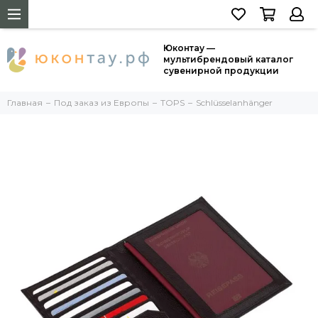
Юконтау —
мультибрендовый каталог
сувенирной продукции
Главная
Под заказ из Европы
TOPS
Schlüsselanhänger