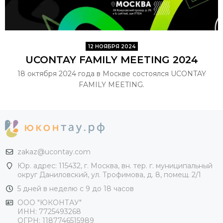
12 НОЯБРЯ 2024
UCONTAY FAMILY MEETING 2024
18 октября 2024 года в Москве состоялся UCONTAY
FAMILY MEETING.
zakaz@ucontay.com
Юр. адрес: 115432, г. Москва, вн. тер. г. муниципальный
округ Даниловский, ул. Трофимова, д. 8, помещ. 2/1
5 дней в неделю с 9 до 18 часов
ООО "ЮКОНТАУ"
ИНН: 7725493268
ОГРН: 1187746515989