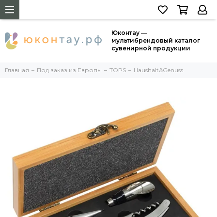
Юконтау —
мультибрендовый каталог
сувенирной продукции
Главная
Под заказ из Европы
TOPS
Haushalt&Genuss