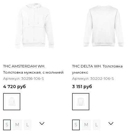
THC AMSTERDAM WH.
THC DELTA WH. Толстовка
Толстовка мужская, с молнией
унисекс
и капюшоном
Артикул: 30256-106-S
Артикул: 30202-106-S
4 720 руб
3 151 руб
S
M
L
S
M
L