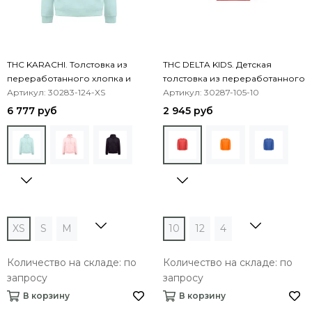
THC KARACHI. Толстовка из
THC DELTA KIDS. Детская
переработанного хлопка и
толстовка из переработанного
полиэстера
Артикул: 30283-124-XS
хлопка и полиэстера
Артикул: 30287-105-10
6 777 руб
2 945 руб
XS
S
M
10
12
4
Количество на складе: по
Количество на складе: по
запросу
запросу
В корзину
В корзину