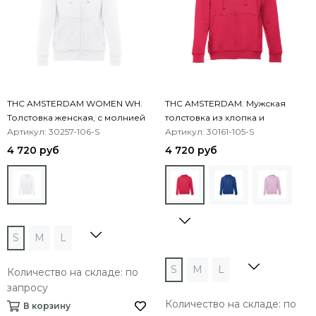
THC AMSTERDAM WOMEN WH.
THC AMSTERDAM. Мужская
Толстовка женская, с молнией
толстовка из хлопка и
и капюшоном
Артикул: 30257-106-S
полиэстера
Артикул: 30161-105-S
4 720 руб
4 720 руб
S
M
L
S
M
L
Количество на складе: по
запросу
Количество на складе: по
В корзину