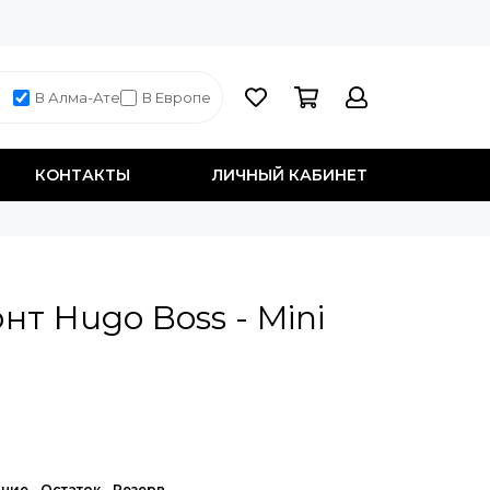
В Алма-Ате
В Европе
КОНТАКТЫ
ЛИЧНЫЙ КАБИНЕТ
нт Hugo Boss - Mini
ние
Остаток
Резерв