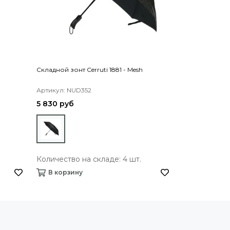
Складной зонт Cerruti 1881 - Mesh
Зонт Hugo Bos
Артикул: NUD352
Артикул: HUN3
5 830 руб
8 350 руб
Количество на складе: 4 шт.
Количество н
В корзину
В корзину