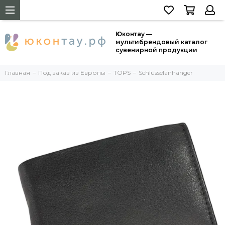
Юконтау —
мультибрендовый каталог
сувенирной продукции
Главная
Под заказ из Европы
TOPS
Schlüsselanhänger