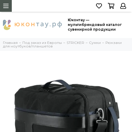
Юконтау —
мультибрендовый каталог
сувенирной продукции
Главная
Под заказ из Европы
STRICKER
Сумки
Рюкзаки
для ноутбуков/планшетов