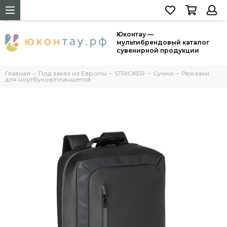
Юконтау —
мультибрендовый каталог
сувенирной продукции
Главная
Под заказ из Европы
STRICKER
Сумки
Рюкзаки
для ноутбуков/планшетов