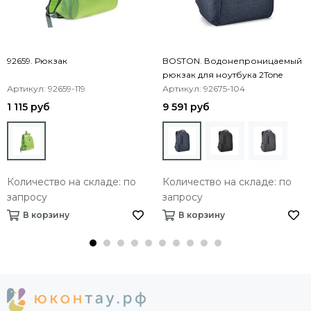
92659. Рюкзак
BOSTON. Водонепроницаемый
рюкзак для ноутбука 2Tone
Артикул: 92659-119
Nylon 17''
Артикул: 92675-104
1 115 руб
9 591 руб
Количество на складе: по
Количество на складе: по
запросу
запросу
В корзину
В корзину