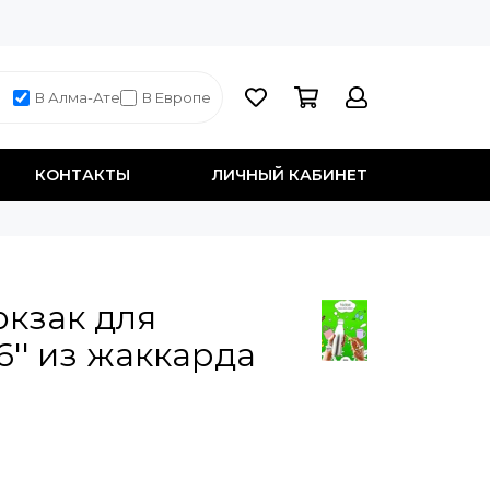
В Алма-Ате
В Европе
КОНТАКТЫ
ЛИЧНЫЙ КАБИНЕТ
юкзак для
6'' из жаккарда