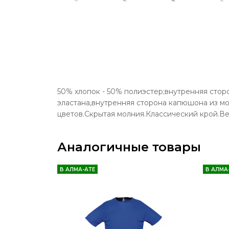
50% хлопок - 50% полиэстер;внутренняя стор
эластана,внутренняя сторона капюшона из мо
цветов.Скрытая молния.Классический крой.Вес
Аналогичные товары
В АЛМА-АТЕ
В АЛМА