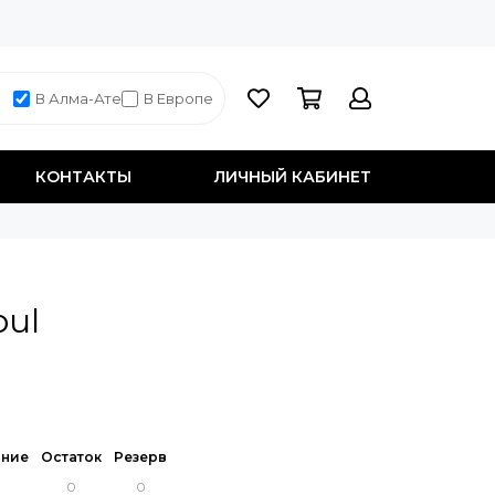
В Алма-Ате
В Европе
КОНТАКТЫ
ЛИЧНЫЙ КАБИНЕТ
oul
ние
Остаток
Резерв