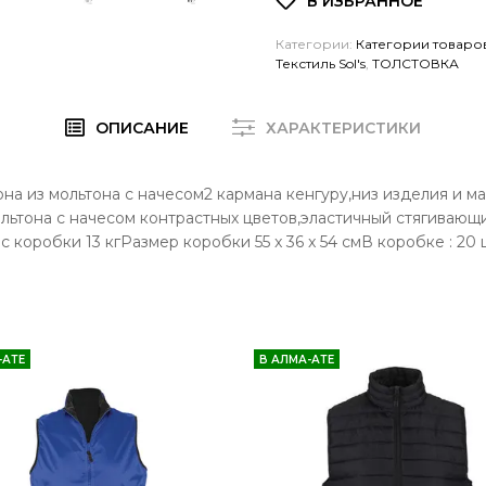
Категории:
Категории товаро
Текстиль Sol's
,
ТОЛСТОВКА
ОПИСАНИЕ
ХАРАКТЕРИСТИКИ
она из мольтона с начесом2 кармана кенгуру,низ изделия и м
льтона с начесом контрастных цветов,эластичный стягивающ
 коробки 13 кгРазмер коробки 55 x 36 x 54 смВ коробке : 20 
-АТЕ
В АЛМА-АТЕ