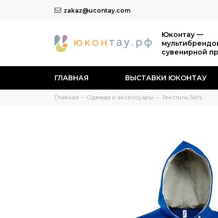
zakaz@ucontay.com
Юконтау —
мультибрендо
сувенирной п
ГЛАВНАЯ
ВЫСТАВКИ ЮКОНТАУ
Главная
Одежда и аксессуары
Текстиль Sol's