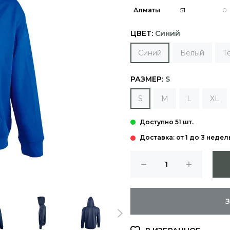
Алматы
ЦВЕТ:
Синий
Синий
Белый
Т
РАЗМЕР:
S
S
M
L
XL
Доставка: от 1 до 3 недел