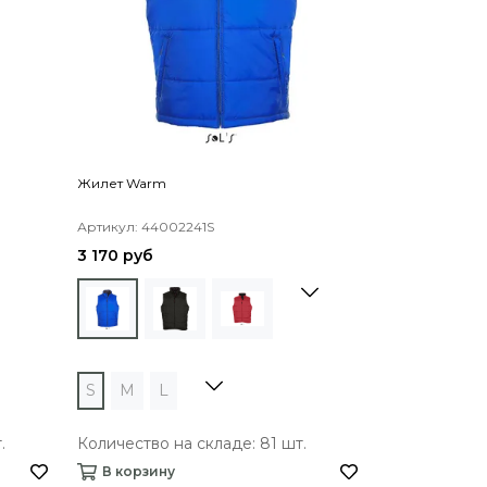
Жилет Warm
Рубашка поло 
Артикул: 44002241S
Артикул: 11338
3 170 руб
680 руб
S
S
M
L
Количество н
.
Количество на складе: 81 шт.
В корзину
В корзину