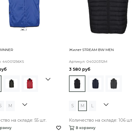
WINNER
Жилет STREAM BW MEN
: 44001256XS
Артикул: 04020312M
руб
3 580 руб
S
M
S
M
L
ство на складе: 55 шт.
Количество на складе: 106 шт
орзину
В корзину