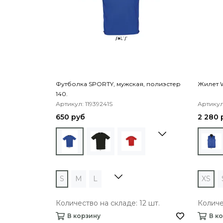
Футболка SPORTY, мужская, полиэстер
Жилет 
140.
Артикул: 11939241S
Артикул
650 руб
2 280 
S
M
L
XS
Количество на складе: 12 шт.
Количе
В корзину
В к