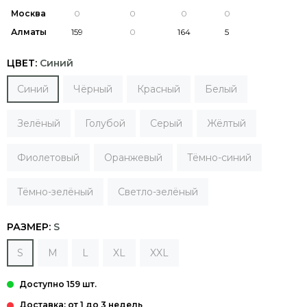
Москва
Алматы
ЦВЕТ:
Синий
Синий
Чёрный
Красный
Белый
Зелёный
Голубой
Серый
Жёлтый
Фиолетовый
Оранжевый
Тёмно-синий
Тёмно-зелёный
Светло-зелёный
РАЗМЕР:
S
S
M
L
XL
XXL
Доставка: от 1 до 3 недель