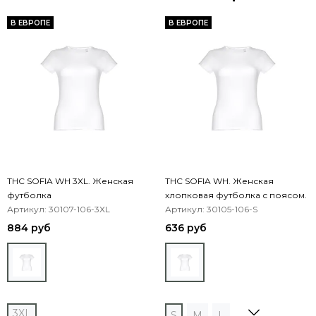
В ЕВРОПЕ
В ЕВРОПЕ
THC SOFIA WH 3XL. Женская
THC SOFIA WH. Женская
футболка
хлопковая футболка с поясом.
Артикул: 30107-106-3XL
Белый цвет
Артикул: 30105-106-S
884 руб
636 руб
3XL
S
M
L