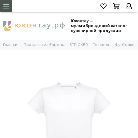
Юконтау —
мультибрендовый каталог
сувенирной продукции
Главная
Под заказ из Европы
STRICKER
Текстиль
Футболки