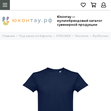
Юконтау —
мультибрендовый каталог
сувенирной продукции
Главная
Под заказ из Европы
STRICKER
Текстиль
Футболки