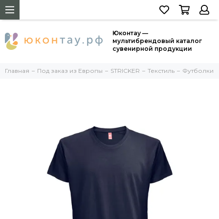
Юконтау —
мультибрендовый каталог
сувенирной продукции
Главная
Под заказ из Европы
STRICKER
Текстиль
Футболки