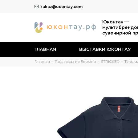
zakaz@ucontay.com
Юконтау —
мультибрендо
сувенирной п
ГЛАВНАЯ
ВЫСТАВКИ ЮКОНТАУ
Главная
Под заказ из Европы
STRICKER
Тексти