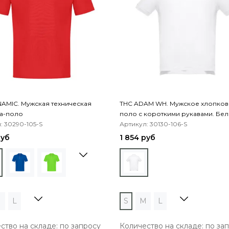
AMIC. Мужская техническая
THC ADAM WH. Мужское хлопко
а-поло
поло с короткими рукавами. Бел
: 30290-105-S
Артикул: 30130-106-S
руб
1 854 руб
M
L
S
M
L
ство на складе: по запросу
Количество на складе: по за