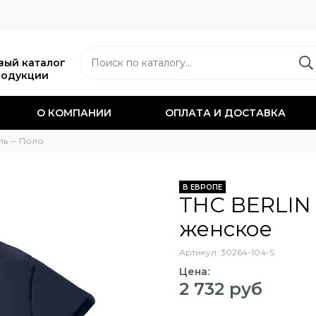
вый каталог
родукции
О КОМПАНИИ
ОПЛАТА И ДОСТАВКА
ль
Поло
В ЕВРОПЕ
THC BERLIN
женское
Артикул:
30264-104-S
Цена:
2 732 руб