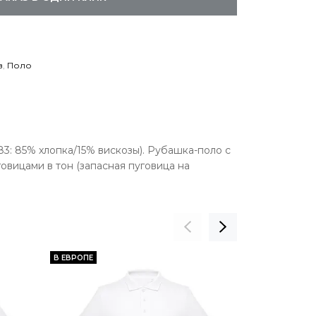
в
,
Поло
83: 85% хлопка/15% вискозы). Рубашка-поло с
овицами в тон (запасная пуговица на
В ЕВРОПЕ
В ЕВРОПЕ