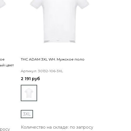
вое
THC ADAM 3XL WH. Мужское поло
THC ROME WH.
ый цвет
хлопковое по
Артикул: 30132-106-3XL
Артикул: 30136
2 191 руб
2 790 руб
3XL
S
M
L
Количество на складе: по запросу
просу
Количество 