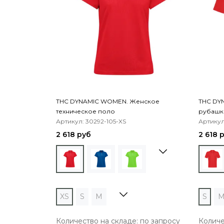
THC DYNAMIC WOMEN. Женское
THC DYN
техническое поло
рубашк
Артикул: 30292-105-XS
Артикул
2 618 руб
2 618 
XS
S
M
S
Количество на складе: по запросу
Количе