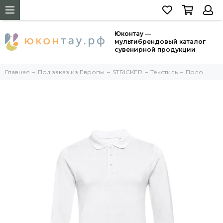
Юконтау —
мультибрендовый каталог
сувенирной продукции
Главная
Под заказ из Европы
STRICKER
Текстиль
Поло