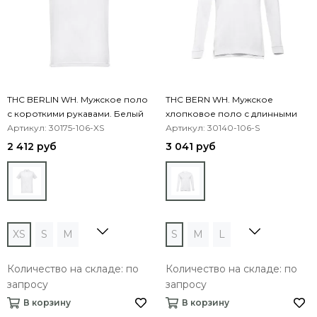
THC BERLIN WH. Мужское поло
THC BERN WH. Мужское
с короткими рукавами. Белый
хлопковое поло с длинными
цвет
Артикул: 30175-106-XS
рукавами
Артикул: 30140-106-S
2 412 руб
3 041 руб
XS
S
M
S
M
L
Количество на складе: по
Количество на складе: по
запросу
запросу
В корзину
В корзину