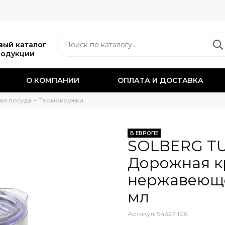
вый каталог
родукции
О КОМПАНИИ
ОПЛАТА И ДОСТАВКА
ая посуда
Термокружки
В ЕВРОПЕ
SOLBERG T
Дорожная к
нержавеюще
мл
Артикул:
94327-106