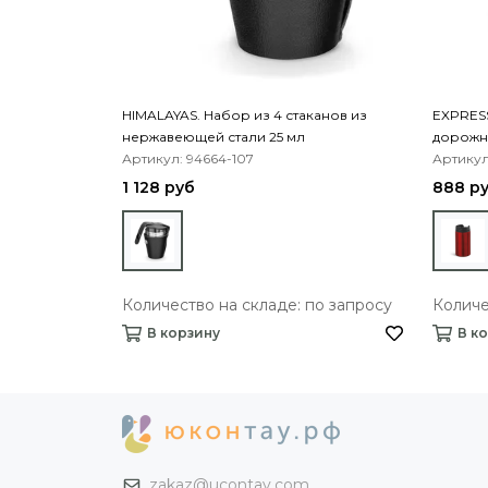
HIMALAYAS. Набор из 4 стаканов из
EXPRESS
нержавеющей стали 25 мл
дорожны
Артикул: 94664-107
Артикул
1 128 руб
888 р
Количество на складе: по запросу
Количе
В корзину
В к
zakaz@ucontay.com