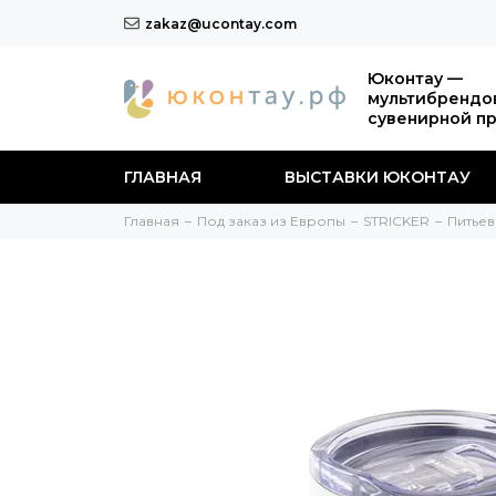
zakaz@ucontay.com
Юконтау —
мультибрендо
сувенирной п
ГЛАВНАЯ
ВЫСТАВКИ ЮКОНТАУ
Главная
Под заказ из Европы
STRICKER
Питьев