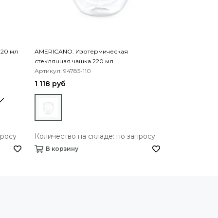
220 мл
AMERICANO. Изотермическая
BATUM. Дорож
стеклянная чашка 220 мл
нержавеющей 
Артикул: 94785-110
мл
Артикул: 94625
1 118 руб
808 руб
просу
Количество на складе: по запросу
Количество 
В корзину
В корзину