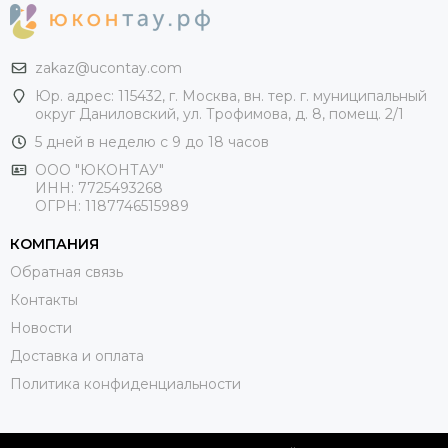
zakaz@ucontay.com
Юр. адрес: 115432, г. Москва, вн. тер. г. муниципальный
округ Даниловский, ул. Трофимова, д. 8, помещ. 2/1
5 дней в неделю с 9 до 18 часов
ООО "ЮКОНТАУ"
ИНН: 7725493268
ОГРН: 1187746515989
КОМПАНИЯ
Обратная связь
Контакты
Новости
Доставка и оплата
Политика конфиденциальности