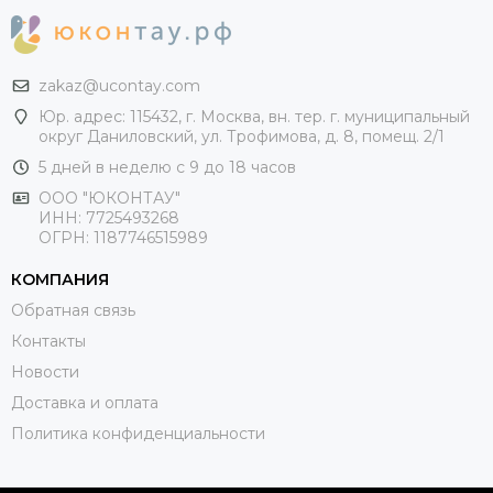
zakaz@ucontay.com
Юр. адрес: 115432, г. Москва, вн. тер. г. муниципальный
округ Даниловский, ул. Трофимова, д. 8, помещ. 2/1
5 дней в неделю с 9 до 18 часов
ООО "ЮКОНТАУ"
ИНН: 7725493268
ОГРН: 1187746515989
КОМПАНИЯ
Обратная связь
Контакты
Новости
Доставка и оплата
Политика конфиденциальности