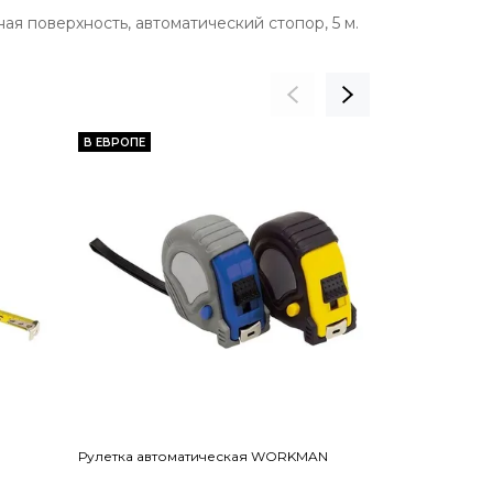
ая поверхность, автоматический стопор, 5 м.
В ЕВРОПЕ
В ЕВРОПЕ
Рулетка автоматическая WORKMAN
Лампа LED SWI