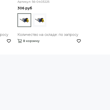
Артикул: 56-0403225
Артикул: 56-0
306 руб
266 руб
просу
Количество на складе: по запросу
Количество 
В корзину
В корзину