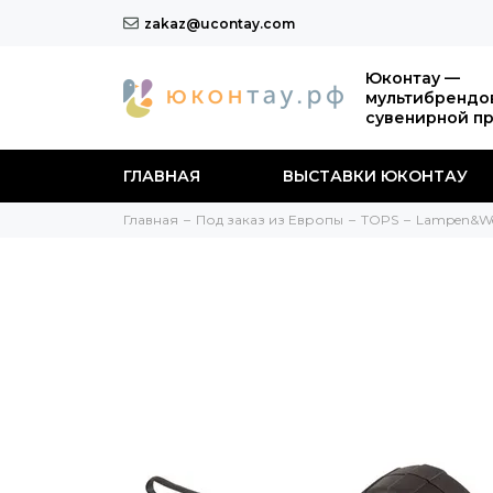
zakaz@ucontay.com
Юконтау —
мультибрендо
сувенирной п
ГЛАВНАЯ
ВЫСТАВКИ ЮКОНТАУ
Главная
Под заказ из Европы
TOPS
Lampen&We