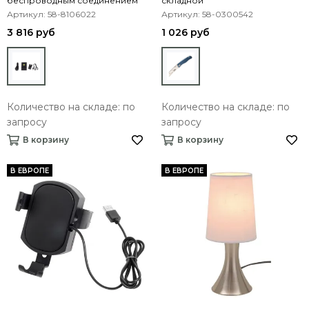
беспроводным соединением
складной
FREE DRIVE
Артикул: 58-8106022
Артикул: 58-0300542
3 816 руб
1 026 руб
Количество на складе: по
Количество на складе: по
запросу
запросу
В корзину
В корзину
В ЕВРОПЕ
В ЕВРОПЕ