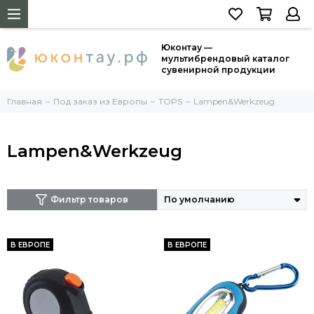
Юконтау —
мультибрендовый каталог
сувенирной продукции
Главная
Под заказ из Европы
TOPS
Lampen&Werkzeug
Lampen&Werkzeug
Фильтр товаров
В ЕВРОПЕ
В ЕВРОПЕ