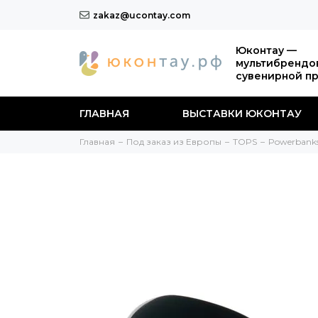
zakaz@ucontay.com
Юконтау —
мультибрендо
сувенирной п
ГЛАВНАЯ
ВЫСТАВКИ ЮКОНТАУ
Главная
Под заказ из Европы
TOPS
Powerbank