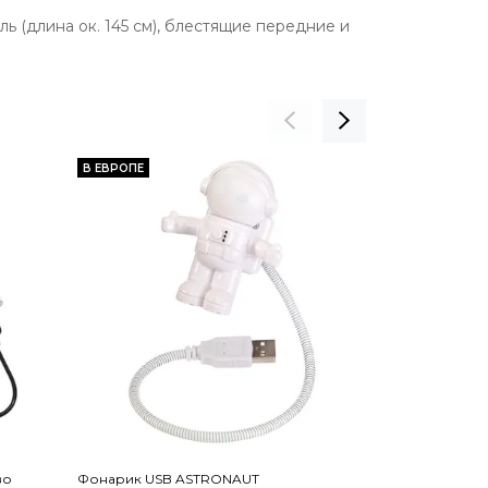
 (длина ок. 145 см), блестящие передние и
В ЕВРОПЕ
В ЕВРОПЕ
во
Фонарик USB ASTRONAUT
Устройство б