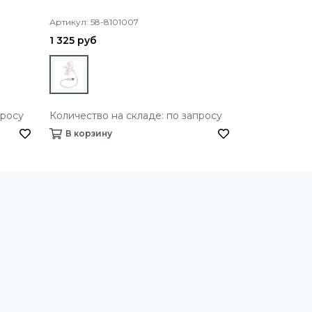
данных DATA 
Артикул: 58-8101007
Артикул: 56-11
1 325 руб
148 руб
просу
Количество на складе: по запросу
Количество 
В корзину
В корзину