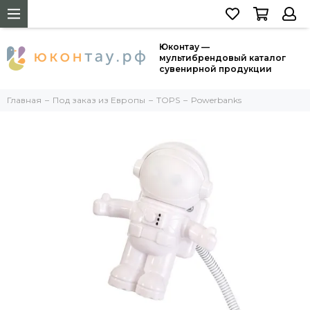
Юконтау —
мультибрендовый каталог
сувенирной продукции
Главная
Под заказ из Европы
TOPS
Powerbanks