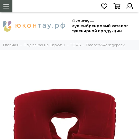
Юконтау —
мультибрендовый каталог
сувенирной продукции
Главная
Под заказ из Европы
TOPS
Taschen&Reisegepäck