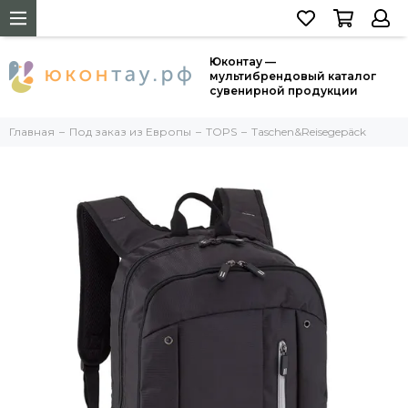
Юконтау —
мультибрендовый каталог
сувенирной продукции
Главная
Под заказ из Европы
TOPS
Taschen&Reisegepäck