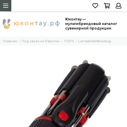
Юконтау —
мультибрендовый каталог
сувенирной продукции
Главная
Под заказ из Европы
TOPS
Lampen&Werkzeug