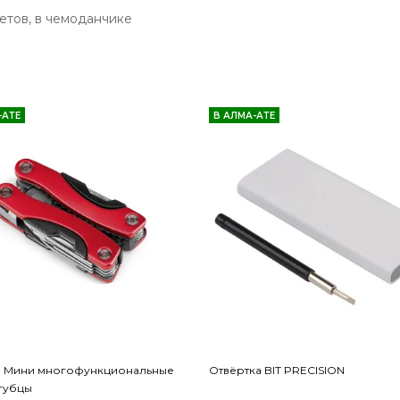
етов, в чемоданчике
-АТЕ
В АЛМА-АТЕ
. Мини многофункциональные
Отвёртка BIT PRECISION
губцы