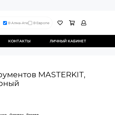
В Алма-Ате
В Европе
КОНТАКТЫ
ЛИЧНЫЙ КАБИНЕТ
рументов MASTERKIT,
ёрный
ние
Остаток
Резерв