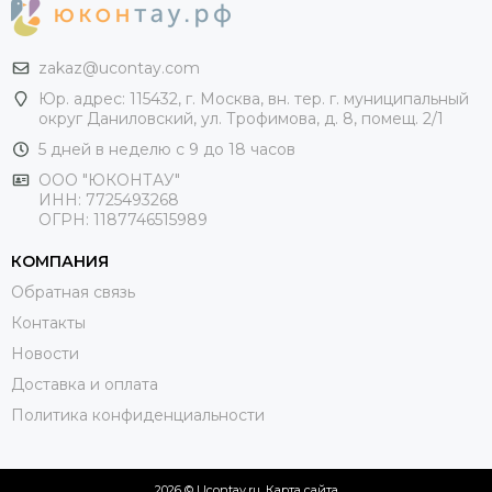
zakaz@ucontay.com
Юр. адрес: 115432, г. Москва, вн. тер. г. муниципальный
округ Даниловский, ул. Трофимова, д. 8, помещ. 2/1
5 дней в неделю с 9 до 18 часов
ООО "ЮКОНТАУ"
ИНН: 7725493268
ОГРН: 1187746515989
КОМПАНИЯ
Обратная связь
Контакты
Новости
Доставка и оплата
Политика конфиденциальности
2026 © Ucontay.ru.
Карта сайта