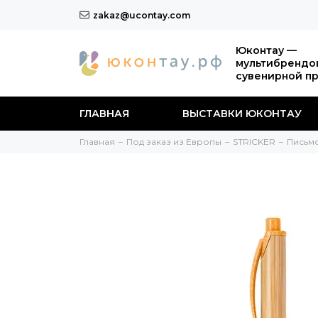
zakaz@ucontay.com
Юконтау —
мультибрендо
сувенирной п
ГЛАВНАЯ
ВЫСТАВКИ ЮКОНТАУ
Главная
Под заказ из Европы
STRICKER
Письм