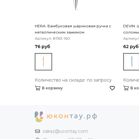
HERA. Бамбуковая шариковая ручка с
DEVIN. 
металлическим зажимом
соломы
Артикул: 81163-160
Артикул
76 руб
62 руб
Количество на складе: по запросу
Количе
В корзину
В к
zakaz@ucontay.com