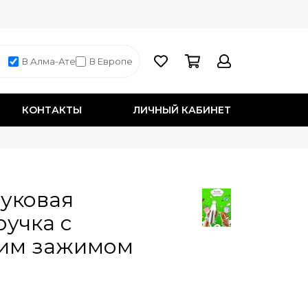
В Алма-Ате
В Европе
КОНТАКТЫ
ЛИЧНЫЙ КАБИНЕТ
уковая
учка с
им зажимом