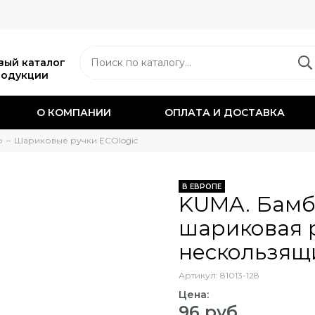
вый каталог
родукции
О КОМПАНИИ
ОПЛАТА И ДОСТАВКА
о
Шариковые ручки ECOlogic
В ЕВРОПЕ
KUMA. Бамб
шариковая р
нескользящ
Артикул:
81013-128
Цена:
96 руб