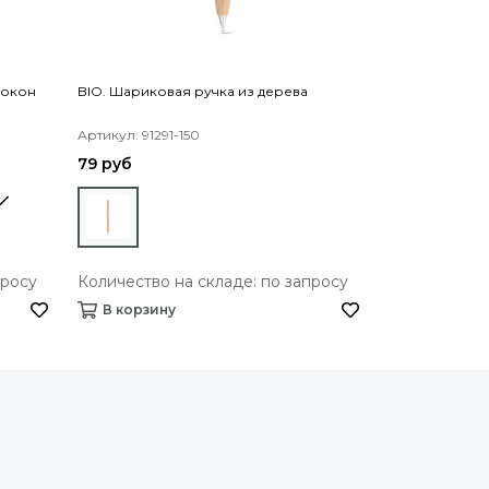
локон
BIO. Шариковая ручка из дерева
LAKE. Бамбук
поворотным м
Артикул: 91291-150
металлически
Артикул: 91339
79 руб
588 руб
просу
Количество на складе: по запросу
Количество 
В корзину
В корзину