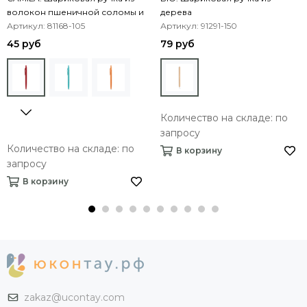
волокон пшеничной соломы и
дерева
ABS
Артикул: 81168-105
Артикул: 91291-150
45 руб
79 руб
Количество на складе: по
запросу
Количество на складе: по
В корзину
запросу
В корзину
zakaz@ucontay.com