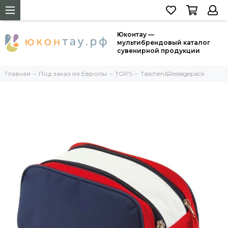
Юконтау —
мультибрендовый каталог
сувенирной продукции
Главная
Под заказ из Европы
TOPS
Taschen&Reisegepäck