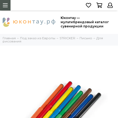
Юконтау —
мультибрендовый каталог
сувенирной продукции
Главная
Под заказ из Европы
STRICKER
Письмо
Для
рисования