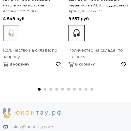
наушники из волокна
наушники из ABS с поддержкой
пшеничной соломы и ABS
Артикул: 97939-160
BT 5'0
Артикул: 97956-133
4 548 руб
9 557 руб
Количество на складе: по
Количество на складе: по
запросу
запросу
В корзину
В корзину
zakaz@ucontay.com