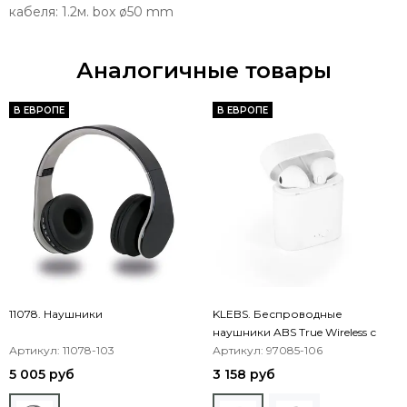
кабеля: 1.2м. box ø50 mm
Аналогичные товары
В ЕВРОПЕ
В ЕВРОПЕ
11078. Наушники
KLEBS. Беспроводные
наушники ABS True Wireless с
Артикул: 11078-103
микрофоном
Артикул: 97085-106
5 005 руб
3 158 руб