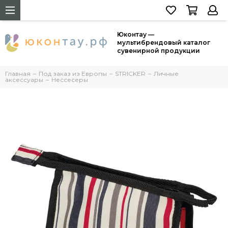
Юконтау —
мультибрендовый каталог
сувенирной продукции
Главная
Под заказ из Европы
STRICKER
Личные
аксессуары
Нессесеры