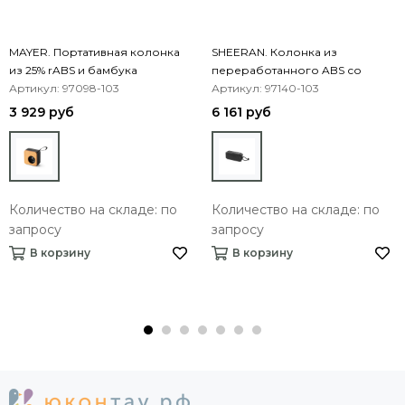
MAYER. Портативная колонка
SHEERAN. Колонка из
из 25% rABS и бамбука
переработанного ABS со
Артикул: 97098-103
встроенным микрофоном
Артикул: 97140-103
3 929 руб
6 161 руб
Количество на складе: по
Количество на складе: по
запросу
запросу
В корзину
В корзину