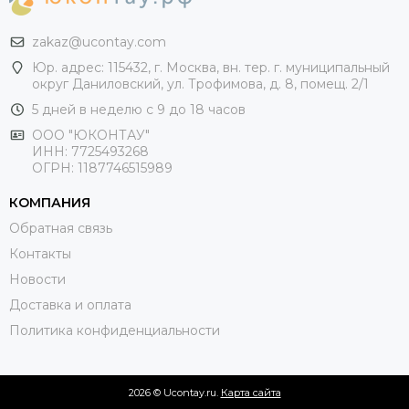
zakaz@ucontay.com
Юр. адрес: 115432, г. Москва, вн. тер. г. муниципальный
округ Даниловский, ул. Трофимова, д. 8, помещ. 2/1
5 дней в неделю с 9 до 18 часов
ООО "ЮКОНТАУ"
ИНН: 7725493268
ОГРН: 1187746515989
КОМПАНИЯ
Обратная связь
Контакты
Новости
Доставка и оплата
Политика конфиденциальности
2026 © Ucontay.ru.
Карта сайта