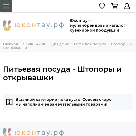
Юконтау —
мультибрендовый каталог
сувенирной продукции
Главная
STRIKERYML
Для дома
Питьевая посуда - Штопоры и
открывашки
Питьевая посуда - Штопоры и
открывашки
В данной категории пока пусто. Совсем скоро
мы наполним её замечательными товарами!