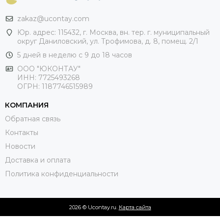
zakaz@ucontay.com
Юр. адрес: 115432, г. Москва, вн. тер. г. муниципальный
округ Даниловский, ул. Трофимова, д. 8, помещ. 2/1
5 дней в неделю с 9 до 18 часов
ООО "ЮКОНТАУ"
ИНН: 7725493268
ОГРН: 1187746515989
КОМПАНИЯ
Обратная связь
Контакты
Новости
Доставка и оплата
Политика конфиденциальности
2026 © Ucontay.ru.
Карта сайта