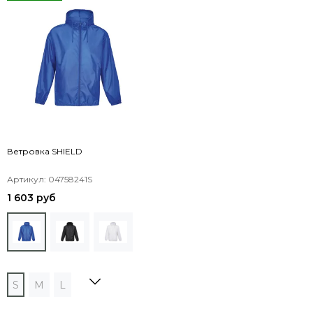
Ветровка SHIELD
Артикул: 04758241S
1 603 руб
S
M
L