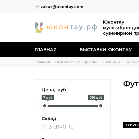
zakaz@ucontay.com
Юконтау —
мультибрендо
сувенирной п
ГЛАВНАЯ
ВЫСТАВКИ ЮКОНТАУ
Главная
Под заказ из Европы
STRICKER
Письм
Фут
Цена, руб
7 руб
316 руб
Склад
В ЕВРО
В ЕВРОПЕ