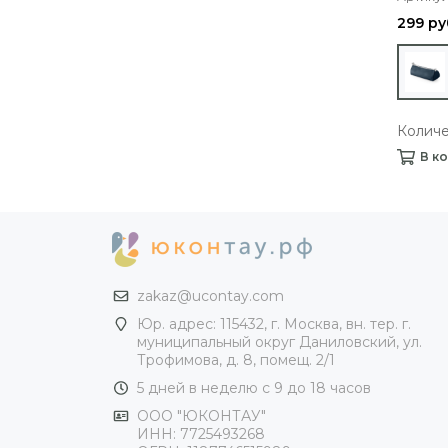
299 ру
Количе
В к
zakaz@ucontay.com
Юр. адрес: 115432, г. Москва, вн. тер. г.
муниципальный округ Даниловский, ул.
Трофимова, д. 8, помещ. 2/1
5 дней в неделю с 9 до 18 часов
ООО "ЮКОНТАУ"
ИНН: 7725493268