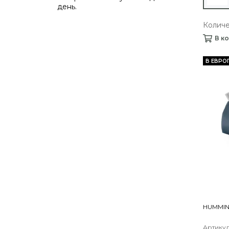
день.
Количе
В к
В ЕВРО
HUMMIN
Артикул