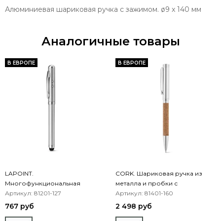
Алюминиевая шариковая ручка с зажимом. ø9 x 140 мм
Аналогичные товары
В ЕВРОПЕ
В ЕВРОПЕ
LAPOINT.
CORK. Шариковая ручка из
Многофункциональная
металла и пробки с
шариковая ручка из металла
Артикул: 81201-127
поворотным механизмом
Артикул: 81401-160
767 руб
2 498 руб