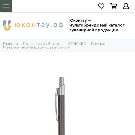
Юконтау —
мультибрендовый каталог
сувенирной продукции
Главная
Под заказ из Европы
STRICKER
Письмо
Металлические шариковые ручки