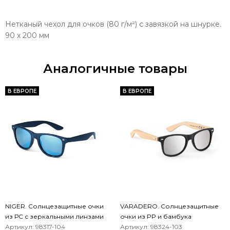
Нетканый чехол для очков (80 г/м²) с завязкой на шнурке.
90 x 200 мм
Аналогичные товары
В ЕВРОПЕ
В ЕВРОПЕ
NIGER. Солнцезащитные очки
VARADERO. Солнцезащитные
из РС с зеркальными линзами
очки из PP и бамбука
категории 3
Артикул: 98317-104
Артикул: 98324-103