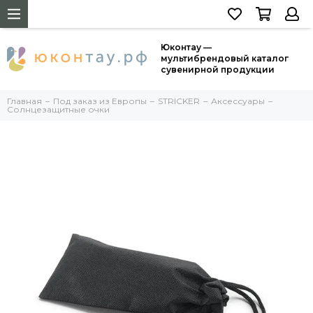
Юконтау —
мультибрендовый каталог
сувенирной продукции
Главная
Под заказ из Европы
STRICKER
Аксессуары
Солнцезащитные очки