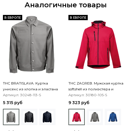
Аналогичные товары
В ЕВРОПЕ
В ЕВРОПЕ
THC BRATISLAVA. Куртка
THC ZAGREB. Мужская куртка
унисекс из хлопка и эластана
softshell из полиэстера и
Артикул: 30248-113-S
эластана
Артикул: 30180-105-S
5 315 руб
9 323 руб