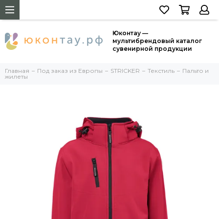
Юконтау —
мультибрендовый каталог
сувенирной продукции
Главная
Под заказ из Европы
STRICKER
Текстиль
Пальто и
жилеты