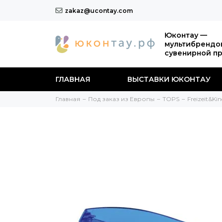
zakaz@ucontay.com
Юконтау —
мультибрендо
сувенирной п
ГЛАВНАЯ
ВЫСТАВКИ ЮКОНТАУ
Главная
Под заказ из Европы
TOPS
Freizeit&Kin