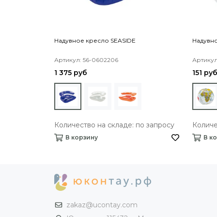
Надувное кресло SEASIDE
Надувно
Артикул: 56-0602206
Артикул
1 375 руб
151 ру
Количество на складе: по запросу
Количе
В корзину
В к
zakaz@ucontay.com