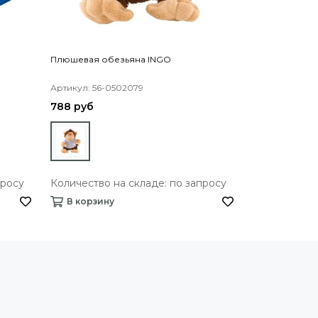
Плюшевая обезьяна INGO
Плюшевая ак
Артикул: 56-0502079
Артикул: 56-0
788 руб
410 руб
просу
Количество на складе: по запросу
Количество 
В корзину
В корзину