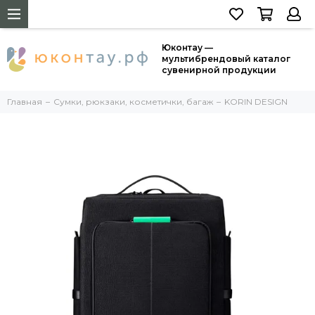
Юконтау —
мультибрендовый каталог
сувенирной продукции
Главная
Сумки, рюкзаки, косметички, багаж
KORIN DESIGN