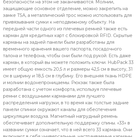
безопасности на этом не заканчиваются. Молнии,
защищающие основное отделение, можно закрепить на
замке TSA, а металлический трос можно использовать для
привязывания сумки к неподвижному объекту. На
передней части одного из плечевых ремней также есть
карман для кредитных карт с блокировкой RFID. Скрытые
карманы на задней панели были разработаны для
временного хранения вашего паспорта, посадочного
талона и телефона, чтобы они были под рукой. Есть даже
карман, в который вы можете положить ключи. HubPack 33
имеет общую емкость 20,5 л и размеры 42,5 см в высоту, 31
см в ширину и 18,5 см в глубину. Его внешняя ткань HDPE
и молнии водонепроницаемы. Рюкзак также была
разработана с учетом комфорта, используя плечевые
ремни с воздушными карманами для лучшего
распределения нагрузки, в то время как толстые задние
панели спинки окружают каналы для обеспечения
циркуляции воздуха. Магнитный нагрудный ремень
обеспечивает дополнительную поддержку спины. «33» в
названии сумки означает, что в ней всего 33 кармана. Они
включают в себя универсальные, настраиваемые карманы