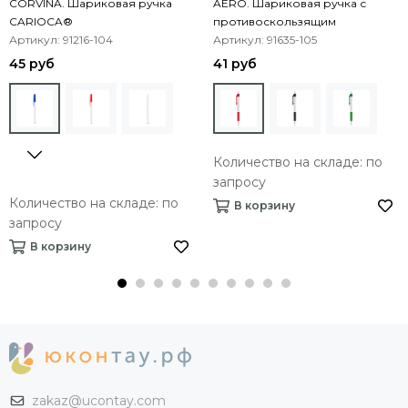
CORVINA. Шариковая ручка
AERO. Шариковая ручка с
CARIOCA®
противоскользящим
Артикул: 91216-104
покрытием
Артикул: 91635-105
45 руб
41 руб
Количество на складе: по
запросу
Количество на складе: по
В корзину
запросу
В корзину
zakaz@ucontay.com