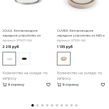
JOULE. Беспроводное
CUVIER. Беспроводное
зарядное устройство из
зарядное устройство из ABS и
алюминия и ABS
Артикул: 97907-106
волокна пшеничной соломы
Артикул: 97929-160
2 215 руб
1 135 руб
Количество на складе: по
Количество на складе: по
запросу
запросу
В корзину
В корзину