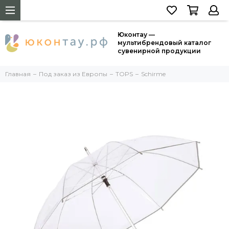
Юконтау —
мультибрендовый каталог
сувенирной продукции
Главная
Под заказ из Европы
TOPS
Schirme